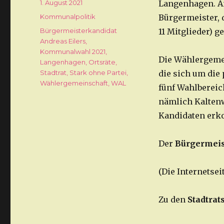
Veröffentlicht
1. August 2021
Langenhagen. A
am
Kategorien
Kommunalpolitik
Bürgermeister, d
Schlagwörter
Bürgermeisterkandidat
11 Mitglieder) g
Andreas Eilers
,
Kommunalwahl 2021
,
Die Wählergemei
Langenhagen
,
Ortsräte
,
Stadtrat
,
Stark ohne Partei
,
die sich um die
Wählergemeinschaft
,
WAL
fünf Wahlbereich
nämlich Kaltenw
Kandidaten erk
Der
Bürgermeis
(Die Internetsei
Zu den
Stadtra