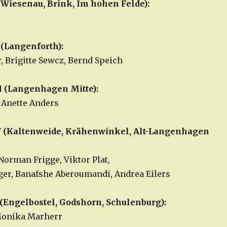
(Wiesenau, Brink, Im hohen Felde):
 (Langenforth):
, Brigitte Sewcz, Bernd Speich
I (Langenhagen Mitte):
 Anette Anders
V (Kaltenweide, Krähenwinkel, Alt-Langenhagen
Norman Frigge, Viktor Plat,
ger, Banafshe Aberoumandi, Andrea Eilers
(Engelbostel, Godshorn, Schulenburg):
 Monika Marherr