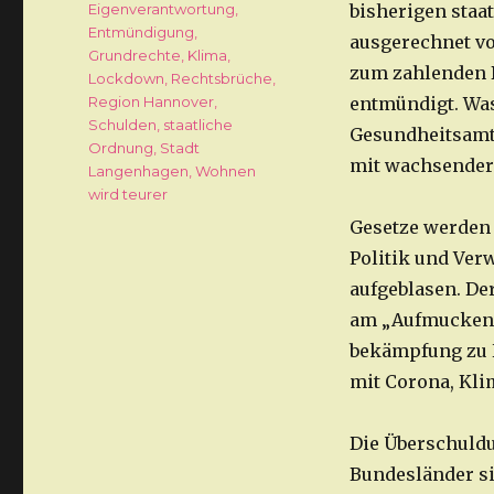
Eigenverantwortung
,
bisherigen staa
Entmündigung
,
ausgerechnet vo
Grundrechte
,
Klima
,
zum zahlenden B
Lockdown
,
Rechtsbrüche
,
Region Hannover
,
entmündigt. Was 
Schulden
,
staatliche
Gesundheitsamt 
Ordnung
,
Stadt
mit wachsender
Langenhagen
,
Wohnen
wird teurer
Gesetze werden
Politik und Ver
aufgeblasen. De
am „Aufmucken“
bekämpfung zu H
mit Corona, Kli
Die Überschuldu
Bundesländer si