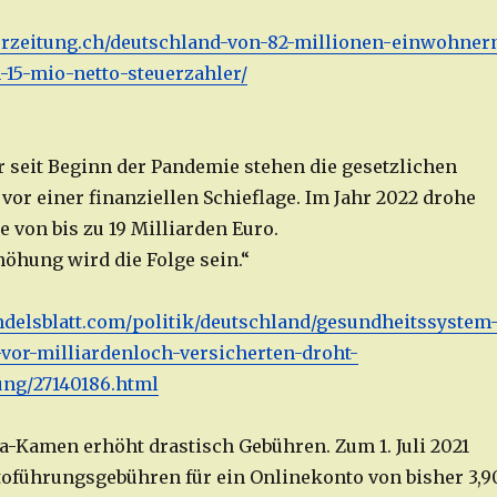
erzeitung.ch/deutschland-von-82-millionen-einwohner
-15-mio-netto-steuerzahler/
r seit Beginn der Pandemie stehen die gesetzlichen
or einer finanziellen Schieflage. Im Jahr 2022 drohe
 von bis zu 19 Milliarden Euro.
höhung wird die Folge sein.“
delsblatt.com/politik/deutschland/gesundheitssystem
or-milliardenloch-versicherten-droht-
ung/27140186.html
-Kamen erhöht drastisch Gebühren. Zum 1. Juli 2021
toführungsgebühren für ein Onlinekonto von bisher 3,9