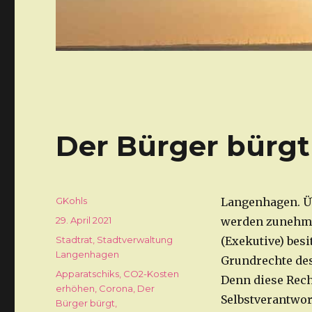
Der Bürger bürgt
Autor
GKohls
Langenhagen. Ü
Veröffentlicht
29. April 2021
werden zunehmen
am
Kategorien
Stadtrat
,
Stadtverwaltung
(Exekutive) bes
Langenhagen
Grundrechte des
Schlagwörter
Apparatschiks
,
CO2-Kosten
Denn diese Rech
erhöhen
,
Corona
,
Der
Selbstverantwor
Bürger bürgt
,