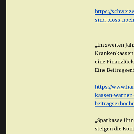
https://schweiz
sind-bloss-noch
„Im zweiten Jah
Krankenkassen v
eine Finanzlücke
Eine Beitragser
https://www.han
kassen-warnen-v
beitragserhoeh
„Sparkasse Unna
steigen die Kon