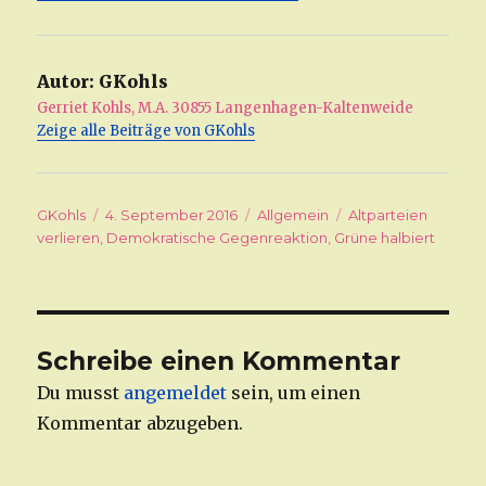
Autor:
GKohls
Gerriet Kohls, M.A. 30855 Langenhagen-Kaltenweide
Zeige alle Beiträge von GKohls
Autor
GKohls
Veröffentlicht
4. September 2016
Kategorien
Allgemein
Schlagwörter
Altparteien
verlieren
,
am
Demokratische Gegenreaktion
,
Grüne halbiert
Schreibe einen Kommentar
Du musst
angemeldet
sein, um einen
Kommentar abzugeben.