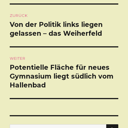
Beitragsnavigation
ZURÜCK
Von der Politik links liegen
Vorheriger
gelassen – das Weiherfeld
Beitrag:
WEITER
Potentielle Fläche für neues
Nächster
Gymnasium liegt südlich vom
Beitrag:
Hallenbad
SU