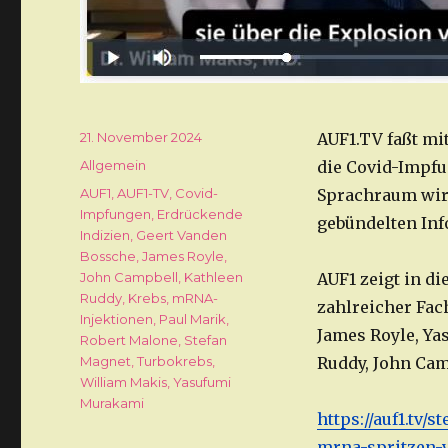
Veröffentlicht
21. November 2024
AUF1.TV faßt mi
am
Kategorien
Allgemein
die Covid-Impfu
Schlagwörter
AUF1
,
AUF1-TV
,
Covid-
Sprachraum wird
Impfungen
,
Erdrückende
gebündelten Inf
Indizien
,
Geert Vanden
Bossche
,
James Royle
,
John Campbell
,
Kathleen
AUF1 zeigt in d
Ruddy
,
Krebs
,
mRNA-
zahlreicher Fac
Injektionen
,
Paul Marik
,
James Royle, Ya
Robert Malone
,
Stefan
Magnet
,
Turbokrebs
,
Ruddy, John Cam
William Makis
,
Yasufumi
Murakami
https://auf1.tv
mrna-spritzen-