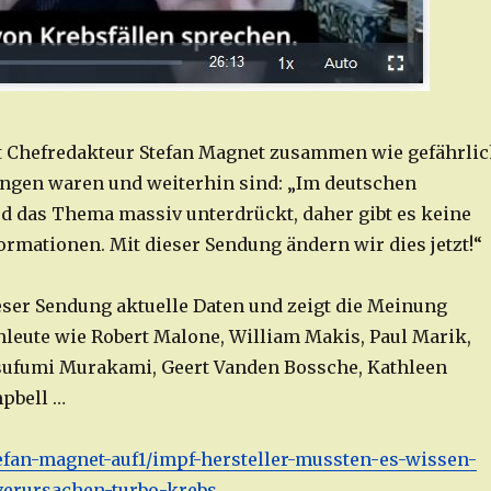
t Chefredakteur Stefan Magnet zusammen wie gefährli
ngen waren und weiterhin sind: „Im deutschen
 das Thema massiv unterdrückt, daher gibt es keine
ormationen. Mit dieser Sendung ändern wir dies jetzt!“
ieser Sendung aktuelle Daten und zeigt die Meinung
hleute wie Robert Malone, William Makis, Paul Marik,
sufumi Murakami, Geert Vanden Bossche, Kathleen
pbell …
/stefan-magnet-auf1/impf-hersteller-mussten-es-wissen-
verursachen-turbo-krebs