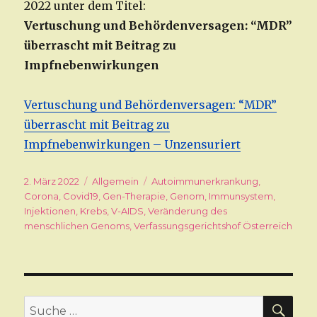
2022 unter dem Titel:
Vertuschung und Behördenversagen: “MDR”
überrascht mit Beitrag zu
Impfnebenwirkungen
Vertuschung und Behördenversagen: “MDR”
überrascht mit Beitrag zu
Impfnebenwirkungen – Unzensuriert
Veröffentlicht
2. März 2022
Kategorien
Allgemein
Schlagwörter
Autoimmunerkrankung
,
am
Corona
,
Covid19
,
Gen-Therapie
,
Genom
,
Immunsystem
,
Injektionen
,
Krebs
,
V-AIDS
,
Veränderung des
menschlichen Genoms
,
Verfassungsgerichtshof Österreich
SU
Suche