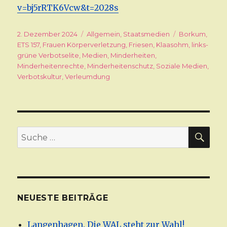
v=bj5rRTK6Vcw&t=2028s
Veröffentlicht
2. Dezember 2024
Kategorien
Allgemein
,
Staatsmedien
Schlagwörter
Borkum
,
am
ETS 157
,
Frauen Körperverletzung
,
Friesen
,
Klaasohm
,
links-
grüne Verbotselite
,
Medien
,
Minderheiten
,
Minderheitenrechte
,
Minderheitenschutz
,
Soziale Medien
,
Verbotskultur
,
Verleumdung
SU
Suche
nach:
NEUESTE BEITRÄGE
Langenhagen. Die WAL steht zur Wahl!