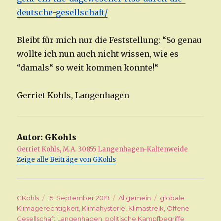
deutsche-gesellschaft/
Bleibt für mich nur die Feststellung: “So genau
wollte ich nun auch nicht wissen, wie es
“damals“ so weit kommen konnte!“
Gerriet Kohls, Langenhagen
Autor:
GKohls
Gerriet Kohls, M.A. 30855 Langenhagen-Kaltenweide
Zeige alle Beiträge von GKohls
Autor
GKohls
Veröffentlicht
15. September 2019
Kategorien
Allgemein
Schlagwörter
globale
Klimagerechtigkeit
am
,
Klimahysterie
,
Klimastreik
,
Offene
Gesellschaft Langenhagen
,
politische Kampfbegriffe