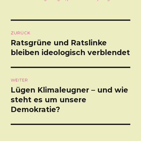
Beitragsnavigation
ZURÜCK
Ratsgrüne und Ratslinke
Vorheriger
bleiben ideologisch verblendet
Beitrag:
WEITER
Lügen Klimaleugner – und wie
Nächster
steht es um unsere
Beitrag:
Demokratie?