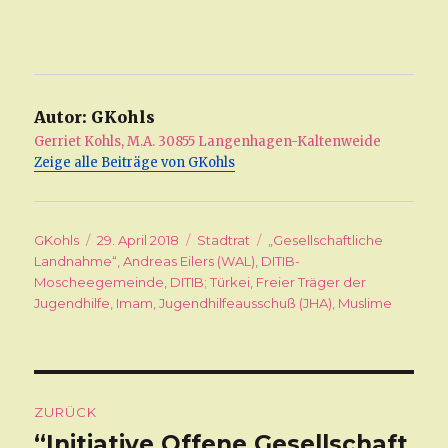
Autor:
GKohls
Gerriet Kohls, M.A. 30855 Langenhagen-Kaltenweide
Zeige alle Beiträge von GKohls
Autor
GKohls
Veröffentlicht
29. April 2018
Kategorien
Stadtrat
Schlagwörter
„Gesellschaftliche
Landnahme“
am
,
Andreas Eilers (WAL)
,
DITIB-
Moscheegemeinde
,
DITIB; Türkei
,
Freier Träger der
Jugendhilfe
,
Imam
,
Jugendhilfeausschuß (JHA)
,
Muslime
Beitragsnavigation
ZURÜCK
“Initiative Offene Gesellschaft
Vorheriger