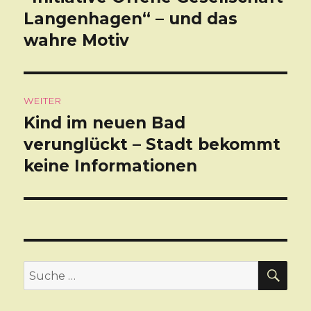
Langenhagen“ – und das
Beitrag:
wahre Motiv
WEITER
Kind im neuen Bad
Nächster
verunglückt – Stadt bekommt
Beitrag:
keine Informationen
SU
Suche
nach: