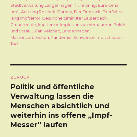
Stadtverwaltung Langenhagen
am
Schlagwörter
„Ihr bringt Eure Oma
um!“
,
Achtung Reichelt
,
Corona
,
Der Dreizack
,
Drei Jahre
lang Impfterror
,
Gesundheitsminister Lauterbach
,
Grundrechte
,
Impfterror
,
Implosion von Vertrauen in Politik
und Staat
,
Julian Reichelt
,
Langenhagen
,
Massenverbrechen
,
Pandemie
,
Schwerste Impfschäden
,
Tod
Beitragsnavigation
ZURÜCK
Politik und öffentliche
Vorheriger
Verwaltung lassen die
Beitrag:
Menschen absichtlich und
weiterhin ins offene „Impf-
Messer“ laufen