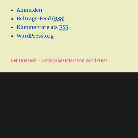
Anmelden
Beitrags-Feed (
RSS
)
Kommentare als
RSS
WordPress.org
Der Dreizack
Stolz präsentiert von WordPress