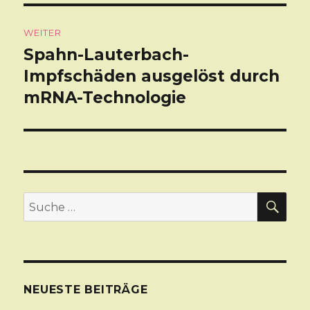
WEITER
Spahn-Lauterbach-
Nächster
Impfschäden ausgelöst durch
Beitrag:
mRNA-Technologie
SU
Suche
nach:
NEUESTE BEITRÄGE