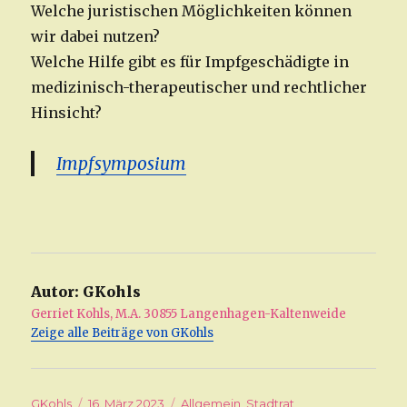
Welche juristischen Möglichkeiten können
wir dabei nutzen?
Welche Hilfe gibt es für Impfgeschädigte in
medizinisch-therapeutischer und rechtlicher
Hinsicht?
Impfsymposium
Autor:
GKohls
Gerriet Kohls, M.A. 30855 Langenhagen-Kaltenweide
Zeige alle Beiträge von GKohls
Autor
GKohls
Veröffentlicht
16. März 2023
Kategorien
Allgemein
,
Stadtrat
,