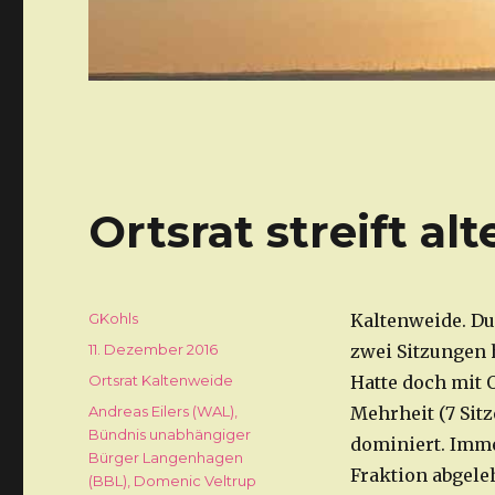
Ortsrat streift a
Autor
GKohls
Kaltenweide. D
Veröffentlicht
11. Dezember 2016
zwei Sitzungen 
am
Kategorien
Ortsrat Kaltenweide
Hatte doch mit 
Schlagwörter
Andreas Eilers (WAL)
,
Mehrheit (7 Sitz
Bündnis unabhängiger
dominiert. Imme
Bürger Langenhagen
Fraktion abgele
(BBL)
,
Domenic Veltrup