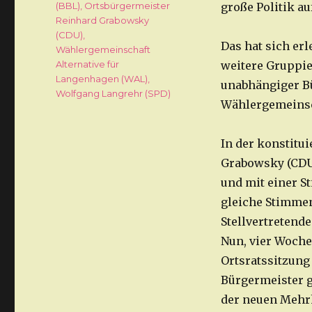
(BBL)
,
Ortsbürgermeister
große Politik au
Reinhard Grabowsky
(CDU)
,
Das hat sich erl
Wählergemeinschaft
Alternative für
weitere Gruppie
Langenhagen (WAL)
,
unabhängiger Bü
Wolfgang Langrehr (SPD)
Wählergemeinsch
In der konstitu
Grabowsky (CDU
und mit einer S
gleiche Stimmen
Stellvertretend
Nun, vier Woche
Ortsratssitzung
Bürgermeister g
der neuen Mehrh