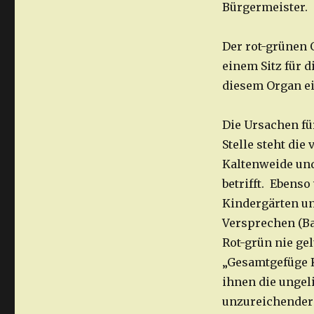
Bürgermeister.
Der rot-grünen O
einem Sitz für 
diesem Organ ei
Die Ursachen für
Stelle steht die
Kaltenweide und
betrifft. Ebens
Kindergärten u
Versprechen (Ba
Rot-grün nie ge
„Gesamtgefüge K
ihnen die ungel
unzureichender 