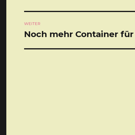
Beitrag:
WEITER
Noch mehr Container für
Nächster
Beitrag: