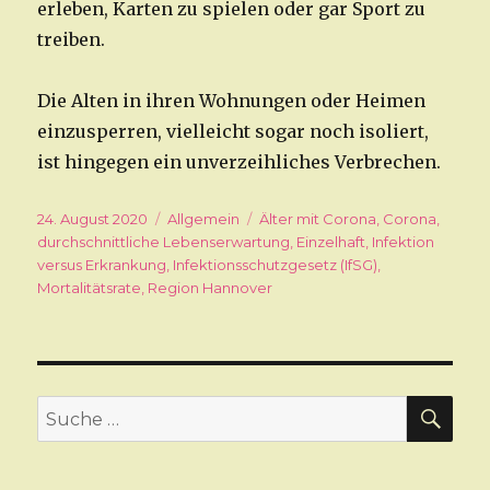
erleben, Karten zu spielen oder gar Sport zu
treiben.
Die Alten in ihren Wohnungen oder Heimen
einzusperren, vielleicht sogar noch isoliert,
ist hingegen ein unverzeihliches Verbrechen.
Veröffentlicht
24. August 2020
Kategorien
Allgemein
Schlagwörter
Älter mit Corona
,
Corona
,
am
durchschnittliche Lebenserwartung
,
Einzelhaft
,
Infektion
versus Erkrankung
,
Infektionsschutzgesetz (IfSG)
,
Mortalitätsrate
,
Region Hannover
SU
Suche
nach: