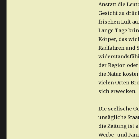
Anstatt die Leu
Gesicht zu drück
frischen Luft au
Lange Tage brin
Körper, das wic
Radfahren und 
widerstandsfähi
der Region oder
die Natur koste
vielen Orten Br
sich erwecken.
Die seelische G
unsägliche Staa
die Zeitung ist 
Werbe- und Fami