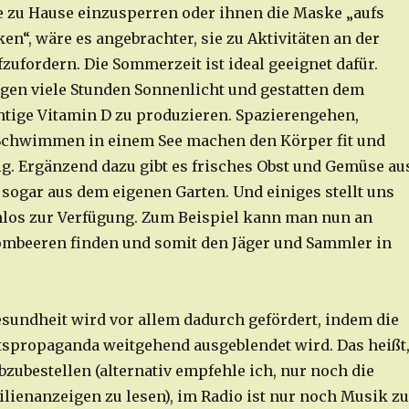
te zu Hause einzusperren oder ihnen die Maske „aufs
en“, wäre es angebrachter, sie zu Aktivitäten an der
fzufordern. Die Sommerzeit ist ideal geeignet dafür.
gen viele Stunden Sonnenlicht und gestatten dem
htige Vitamin D zu produzieren. Spazierengehen,
Schwimmen in einem See machen den Körper fit und
g. Ergänzend dazu gibt es frisches Obst und Gemüse au
 sogar aus dem eigenen Garten. Und einiges stellt uns
nlos zur Verfügung. Zum Beispiel kann man nun an
ombeeren finden und somit den Jäger und Sammler in
esundheit wird vor allem dadurch gefördert, indem die
tspropaganda weitgehend ausgeblendet wird. Das heißt
abzubestellen (alternativ empfehle ich, nur noch die
lienanzeigen zu lesen), im Radio ist nur noch Musik zu