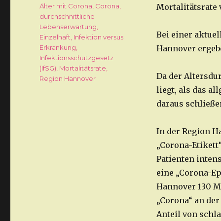
Schlagwörter
Älter mit Corona
,
Corona
,
Mortalitätsrate 
durchschnittliche
Lebenserwartung
,
Bei einer aktue
Einzelhaft
,
Infektion versus
Erkrankung
,
Hannover ergebe
Infektionsschutzgesetz
(IfSG)
,
Mortalitätsrate
,
Da der Altersdu
Region Hannover
liegt, als das a
daraus schließ
In der Region H
„Corona-Etikett
Patienten inten
eine „Corona-Ep
Hannover 130 Me
„Corona“ an der
Anteil von schla