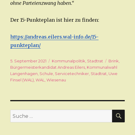
ohne Parteienzwang haben.“
Der 15-Punkteplan ist hier zu finden:
https://andreas.eilers.wal-info.de/15-
punkteplan/
Veröffentlicht
5. September 2021
Kategorien
Kommunalpolitik
,
Stadtrat
Schlagwörte
Brink
,
am
Bürgermeisterkandidat Andreas Eilers
,
Kommunalwahl
Langenhagen
,
Schule
,
Servicetechniker
,
Stadtrat
,
Uwe
Finsel (WAL)
,
WAL
,
Wiesenau
SU
Suche
nach: