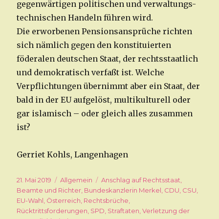
gegenwärtigen politischen und verwaltungs-
technischen Handeln führen wird.
Die erworbenen Pensionsansprüche richten
sich nämlich gegen den konstituierten
föderalen deutschen Staat, der rechtsstaatlich
und demokratisch verfaßt ist. Welche
Verpflichtungen übernimmt aber ein Staat, der
bald in der EU aufgelöst, multikulturell oder
gar islamisch – oder gleich alles zusammen
ist?
Gerriet Kohls, Langenhagen
Veröffentlicht
21. Mai 2019
Kategorien
Allgemein
Schlagwörter
Anschlag auf Rechtsstaat
,
am
Beamte und Richter
,
Bundeskanzlerin Merkel
,
CDU
,
CSU
,
EU-Wahl
,
Österreich
,
Rechtsbrüche
,
Rücktrittsforderungen
,
SPD
,
Straftaten
,
Verletzung der