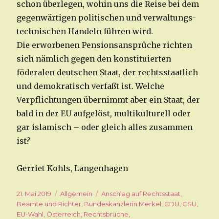
schon überlegen, wohin uns die Reise bei dem
gegenwärtigen politischen und verwaltungs-
technischen Handeln führen wird.
Die erworbenen Pensionsansprüche richten
sich nämlich gegen den konstituierten
föderalen deutschen Staat, der rechtsstaatlich
und demokratisch verfaßt ist. Welche
Verpflichtungen übernimmt aber ein Staat, der
bald in der EU aufgelöst, multikulturell oder
gar islamisch – oder gleich alles zusammen
ist?
Gerriet Kohls, Langenhagen
Veröffentlicht
21. Mai 2019
Kategorien
Allgemein
Schlagwörter
Anschlag auf Rechtsstaat
,
am
Beamte und Richter
,
Bundeskanzlerin Merkel
,
CDU
,
CSU
,
EU-Wahl
,
Österreich
,
Rechtsbrüche
,