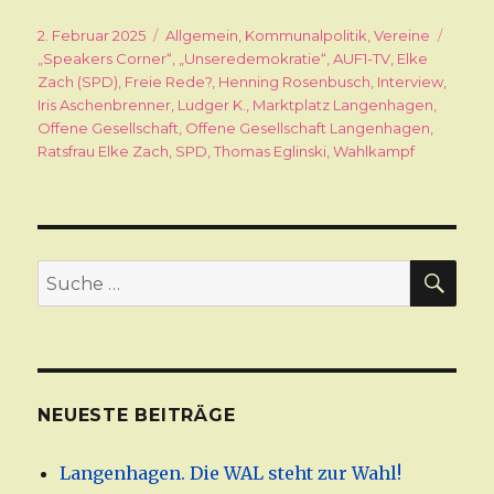
Veröffentlicht
2. Februar 2025
Kategorien
Allgemein
,
Kommunalpolitik
,
Vereine
Schla
am
„Speakers Corner“
,
„Unseredemokratie“
,
AUF1-TV
,
Elke
Zach (SPD)
,
Freie Rede?
,
Henning Rosenbusch
,
Interview
,
Iris Aschenbrenner
,
Ludger K.
,
Marktplatz Langenhagen
,
Offene Gesellschaft
,
Offene Gesellschaft Langenhagen
,
Ratsfrau Elke Zach
,
SPD
,
Thomas Eglinski
,
Wahlkampf
SU
Suche
nach:
NEUESTE BEITRÄGE
Langenhagen. Die WAL steht zur Wahl!