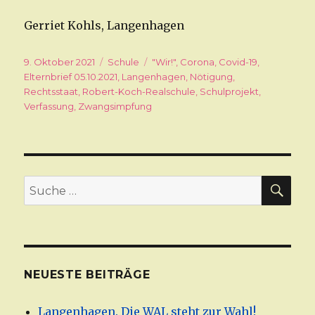
Gerriet Kohls, Langenhagen
Veröffentlicht
9. Oktober 2021
Kategorien
Schule
Schlagwörter
"Wir!"
,
Corona
,
Covid-19
,
am
Elternbrief 05.10.2021
,
Langenhagen
,
Nötigung
,
Rechtsstaat
,
Robert-Koch-Realschule
,
Schulprojekt
,
Verfassung
,
Zwangsimpfung
SU
Suche
nach:
NEUESTE BEITRÄGE
Langenhagen. Die WAL steht zur Wahl!