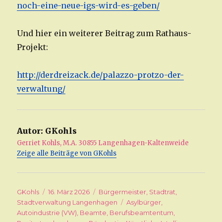
noch-eine-neue-igs-wird-es-geben/
Und hier ein weiterer Beitrag zum Rathaus-
Projekt:
http://derdreizack.de/palazzo-protzo-der-
verwaltung/
Autor:
GKohls
Gerriet Kohls, M.A. 30855 Langenhagen-Kaltenweide
Zeige alle Beiträge von GKohls
Autor
GKohls
Veröffentlicht
16. März 2026
Kategorien
Bürgermeister
,
Stadtrat
,
Stadtverwaltung Langenhagen
am
Schlagwörter
Asylbürger
,
Autoindustrie (VW)
,
Beamte
,
Berufsbeamtentum
,