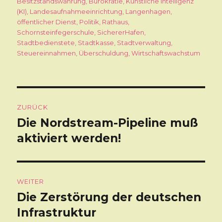
Besitzstandswahrung
,
Bürokratie
,
Künstliche Intelligenz
(KI)
,
Landesaufnahmeeinrichtung
,
Langenhagen
,
öffentlicher Dienst
,
Politik
,
Rathaus
,
Schornsteinfegerschule
,
SichererHafen
,
Stadtbedienstete
,
Stadtkasse
,
Stadtverwaltung
,
Steuereinnahmen
,
Überschuldung
,
Wirtschaftswachstum
Beitragsnavigation
ZURÜCK
Die Nordstream-Pipeline muß
Vorheriger
aktiviert werden!
Beitrag:
WEITER
Die Zerstörung der deutschen
Nächster
Infrastruktur
Beitrag: