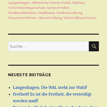
Langenhagen
,
öffentlicher Dienst
,
Politik
,
Rathaus
,
Schornsteinfegerschule
,
SichererHafen
,
Stadtbedienstete
,
Stadtkasse
,
Stadtverwaltung
,
Steuereinnahmen
,
Überschuldung
,
Wirtschaftswachstum
SU
Suche
nach:
NEUESTE BEITRÄGE
Langenhagen. Die WAL steht zur Wahl!
Freiheit! Es ist die Freiheit, die verteidigt
werden muß!