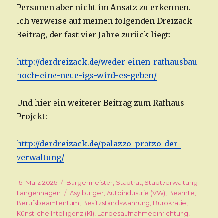
Personen aber nicht im Ansatz zu erkennen.
Ich verweise auf meinen folgenden Dreizack-
Beitrag, der fast vier Jahre zurück liegt:
http://derdreizack.de/weder-einen-rathausbau-
noch-eine-neue-igs-wird-es-geben/
Und hier ein weiterer Beitrag zum Rathaus-
Projekt:
http://derdreizack.de/palazzo-protzo-der-
verwaltung/
Veröffentlicht
16. März 2026
Kategorien
Bürgermeister
,
Stadtrat
,
Stadtverwaltung
am
Langenhagen
Schlagwörter
Asylbürger
,
Autoindustrie (VW)
,
Beamte
,
Berufsbeamtentum
,
Besitzstandswahrung
,
Bürokratie
,
Künstliche Intelligenz (KI)
,
Landesaufnahmeeinrichtung
,