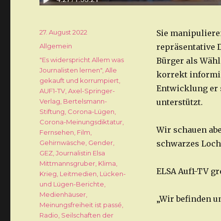
Veröffentlicht
27. August 2022
Sie manipuliere
am
Kategorien
Allgemein
repräsentative 
Schlagwörter
"Es widerspricht Allem was
Bürger als Wähl
Journalisten lernen"
,
Alle
korrekt informi
gekauft und korrumpiert
,
Entwicklung er 
AUF1-TV
,
Axel-Springer-
Verlag
,
Bertelsmann-
unterstützt.
Stiftung
,
Corona-Lügen
,
Corona-Meinungsdiktatur
,
Wir schauen abe
Fernsehen
,
Film
,
Gehirnwäsche
,
Gender
,
schwarzes Loch
GEZ
,
Journalistin Elsa
Mittmannsgruber
,
Klima
,
ELSA Auf1-TV gre
Krieg
,
Leitmedien
,
Lücken-
und Lügen-Berichte
,
Medienhäuser
,
„Wir befinden u
Meinungsfreiheit ist passé
,
Radio
,
Seilschaften der