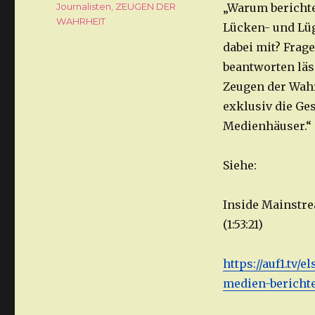
Journalisten
,
ZEUGEN DER
„Warum berichte
WAHRHEIT
Lücken- und Lüg
dabei mit? Frag
beantworten läs
Zeugen der Wahr
exklusiv die Ge
Medienhäuser.“
Siehe:
Inside Mainstre
(1:53:21)
https://auf1.tv/
medien-bericht