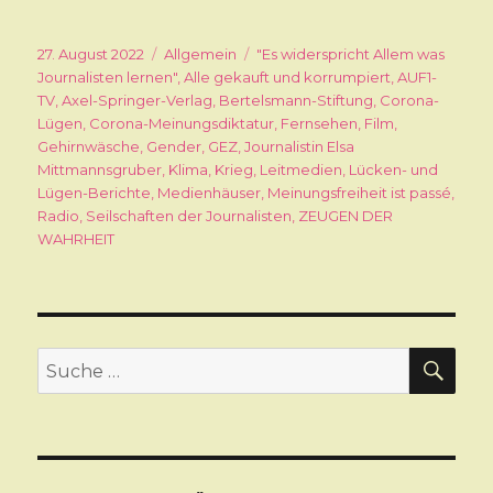
Veröffentlicht
27. August 2022
Kategorien
Allgemein
Schlagwörter
"Es widerspricht Allem was
am
Journalisten lernen"
,
Alle gekauft und korrumpiert
,
AUF1-
TV
,
Axel-Springer-Verlag
,
Bertelsmann-Stiftung
,
Corona-
Lügen
,
Corona-Meinungsdiktatur
,
Fernsehen
,
Film
,
Gehirnwäsche
,
Gender
,
GEZ
,
Journalistin Elsa
Mittmannsgruber
,
Klima
,
Krieg
,
Leitmedien
,
Lücken- und
Lügen-Berichte
,
Medienhäuser
,
Meinungsfreiheit ist passé
,
Radio
,
Seilschaften der Journalisten
,
ZEUGEN DER
WAHRHEIT
SU
Suche
nach: