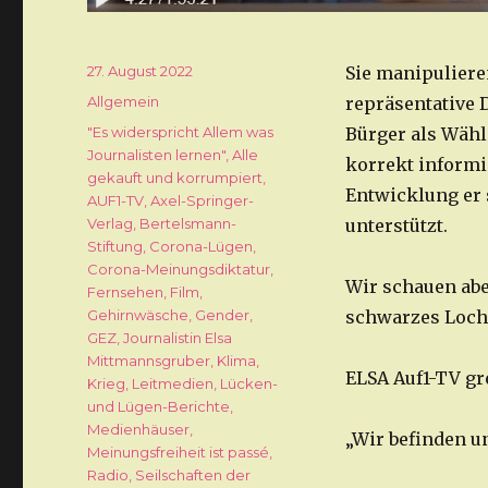
Veröffentlicht
27. August 2022
Sie manipuliere
am
Kategorien
Allgemein
repräsentative 
Schlagwörter
"Es widerspricht Allem was
Bürger als Wähl
Journalisten lernen"
,
Alle
korrekt informi
gekauft und korrumpiert
,
Entwicklung er 
AUF1-TV
,
Axel-Springer-
Verlag
,
Bertelsmann-
unterstützt.
Stiftung
,
Corona-Lügen
,
Corona-Meinungsdiktatur
,
Wir schauen abe
Fernsehen
,
Film
,
Gehirnwäsche
,
Gender
,
schwarzes Loch
GEZ
,
Journalistin Elsa
Mittmannsgruber
,
Klima
,
ELSA Auf1-TV gre
Krieg
,
Leitmedien
,
Lücken-
und Lügen-Berichte
,
Medienhäuser
,
„Wir befinden u
Meinungsfreiheit ist passé
,
Radio
,
Seilschaften der