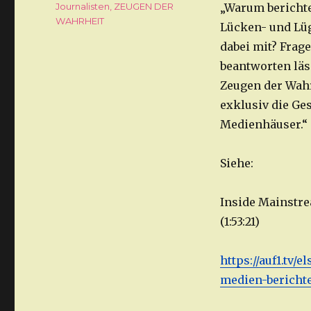
Journalisten
,
ZEUGEN DER
„Warum berichte
WAHRHEIT
Lücken- und Lüg
dabei mit? Frag
beantworten läs
Zeugen der Wahr
exklusiv die Ge
Medienhäuser.“
Siehe:
Inside Mainstre
(1:53:21)
https://auf1.tv/
medien-bericht