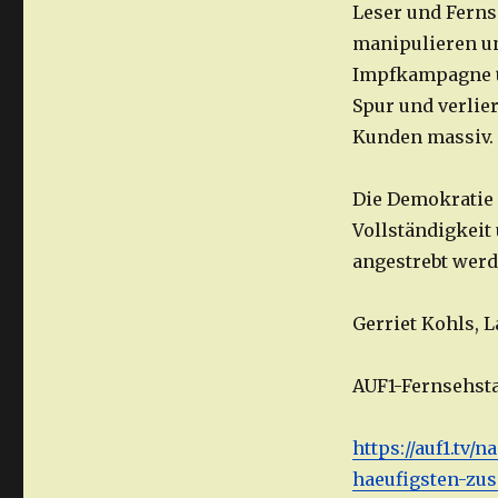
Leser und Ferns
manipulieren un
Impfkampagne übe
Spur und verlier
Kunden massiv.
Die Demokratie 
Vollständigkeit
angestrebt werde
Gerriet Kohls,
AUF1-Fernsehstar
https://auf1.tv/
haeufigsten-zu