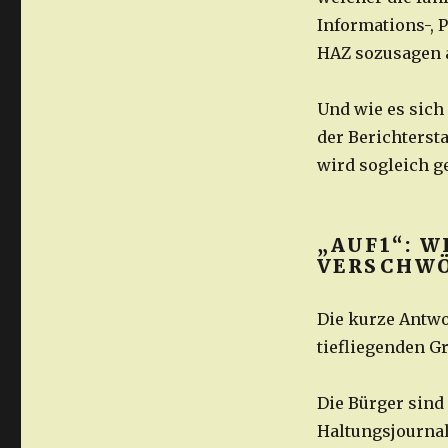
Informations-, P
HAZ sozusagen a
Und wie es sich
der Berichterst
wird sogleich ge
„AUF1“: W
VERSCHWÖ
Die kurze Antwor
tiefliegenden G
Die Bürger sind
Haltungsjournal