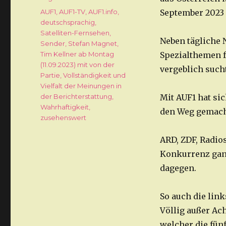
Schlagwörter
AUF1
,
AUF1-TV
,
AUF1.info
,
September 2023 
deutschsprachig
,
Satelliten-Fernsehen
,
Neben tägliche 
Sender
,
Stefan Magnet
,
Tim Kellner ab Montag
Spezialthemen 
(11.09.2023) mit von der
vergeblich sucht
Partie
,
Vollständigkeit und
Vielfalt der Meinungen in
der Berichterstattung
,
Mit AUF1 hat si
Wahrhaftigkeit
,
den Weg gemacht
zusehenswert
ARD, ZDF, Radio
Konkurrenz gan
dagegen.
So auch die lin
Völlig außer Ach
welcher die fün