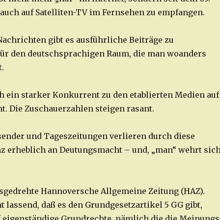
auch auf Satelliten-TV im Fernsehen zu empfangen.
Nachrichten gibt es ausführliche Beiträge zu
für den deutschsprachigen Raum, die man woanders
.
ch ein starker Konkurrent zu den etablierten Medien auf
. Die Zuschauerzahlen steigen rasant.
sender und Tageszeitungen verlieren durch diese
z erheblich an Deutungsmacht – und, „man“ wehrt sic
ksgedrehte Hannoversche Allgemeine Zeitung (HAZ).
t lassend, daß es den Grundgesetzartikel 5 GG gibt,
f eigenständige Grundrechte, nämlich die die Meinungs-