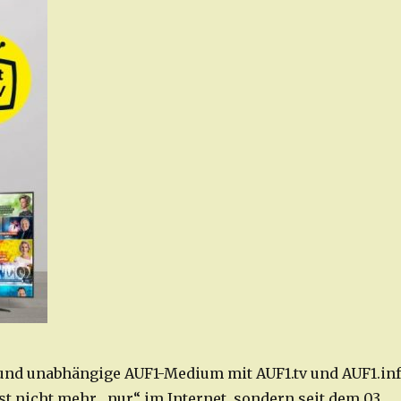
 und unabhängige AUF1-Medium mit AUF1.tv und AUF1.in
st nicht mehr „nur“ im Internet, sondern seit dem 03.