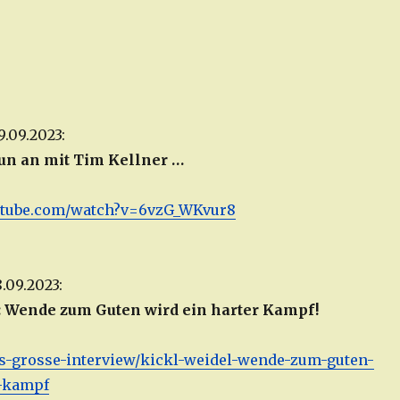
.09.2023:
n an mit Tim Kellner …
utube.com/watch?v=6vzG_WKvur8
.09.2023:
: Wende zum Guten wird ein harter Kampf!
/das-grosse-interview/kickl-weidel-wende-zum-guten-
r-kampf