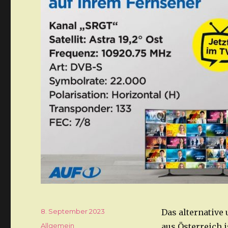
Veröffentlicht
8. September 2023
Das alternative
am
Kategorien
Allgemein
aus Österreich i