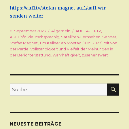
https://auf1.tv/stefan-magnet-auf1/auf1-wir-
senden
-weiter
Veröffentlicht
8. September 2023
Kategorien
Allgemein
Schlagwörter
AUF1
,
AUF1-TV
,
am
AUF1.info
,
deutschsprachig
,
Satelliten-Fernsehen
,
Sender
,
Stefan Magnet
,
Tim Kellner ab Montag (11.09.2023) mit von
der Partie
,
Vollständigkeit und Vielfalt der Meinungen in
der Berichterstattung
,
Wahrhaftigkeit
,
zusehenswert
SU
Suche
nach:
NEUESTE BEITRÄGE