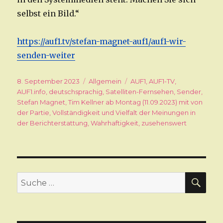
selbst ein Bild.“
https://auf1.tv/stefan-magnet-auf1/auf1-wir-
senden
-weiter
Veröffentlicht
8. September 2023
Kategorien
Allgemein
Schlagwörter
AUF1
,
AUF1-TV
,
am
AUF1.info
,
deutschsprachig
,
Satelliten-Fernsehen
,
Sender
,
Stefan Magnet
,
Tim Kellner ab Montag (11.09.2023) mit von
der Partie
,
Vollständigkeit und Vielfalt der Meinungen in
der Berichterstattung
,
Wahrhaftigkeit
,
zusehenswert
SU
Suche
nach: