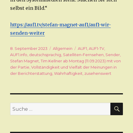
selbst ein Bild.“
https://auf1.tv/stefan-magnet-auf1/auf1-wir-
senden
-weiter
Veröffentlicht
8. September 2023
Kategorien
Allgemein
Schlagwörter
AUF1
,
AUF1-TV
,
am
AUF1.info
,
deutschsprachig
,
Satelliten-Fernsehen
,
Sender
,
Stefan Magnet
,
Tim Kellner ab Montag (11.09.2023) mit von
der Partie
,
Vollständigkeit und Vielfalt der Meinungen in
der Berichterstattung
,
Wahrhaftigkeit
,
zusehenswert
SU
Suche
nach: