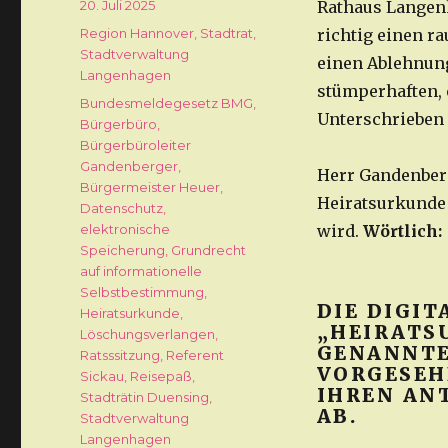
Veröffentlicht
20. Juli 2025
Rathaus Langenh
am
Kategorien
Region Hannover
,
Stadtrat
,
richtig einen r
Stadtverwaltung
einen Ablehnung
Langenhagen
stümperhaften, 
Schlagwörter
Bundesmeldegesetz BMG
,
Unterschrieben 
Bürgerbüro
,
Bürgerbüroleiter
Gandenberger
,
Herr Gandenberg
Bürgermeister Heuer
,
Heiratsurkunde 
Datenschutz
,
elektronische
wird.
Wörtlich:
Speicherung
,
Grundrecht
auf informationelle
Selbstbestimmung
,
DIE DIGI
Heiratsurkunde
,
„HEIRATS
Löschungsverlangen
,
GENANNTE
Ratsssitzung
,
Referent
VORGESEH
Sickau
,
Reisepaß
,
IHREN AN
Stadträtin Duensing
,
AB.
Stadtverwaltung
Langenhagen