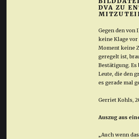
BILDDATE
DVA ZU E
MITZUTEI
Gegen den von 
keine Klage vor
Moment keine Ze
geregelt ist, br
Bestätigung. Es
Leute, die den g
es gerade mal g
Gerriet Kohls, 2
Auszug aus ei
„Auch wenn das 