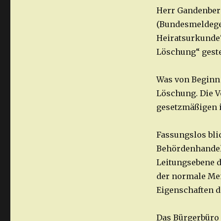
Herr Gandenberg
(Bundesmeldeges
Heiratsurkunde“
Löschung“ geste
Was von Beginn 
Löschung. Die V
gesetzmäßigen i
Fassungslos blic
Behördenhandeln
Leitungsebene 
der normale Me
Eigenschaften d
Das Bürgerbüro 