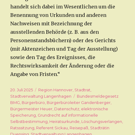
handelt sich dabei im Wesentlichen um die
Benennung von Urkunden und anderen
Nachweisen mit Bezeichnung der
ausstellenden Behörde (z. B. aus den
Personenstandsbüchern) oder des Gerichts
(mit Aktenzeichen und Tag der Ausstellung)
sowie den Tag des Ereignisses, die
Rechtswirksamkeit der Änderung oder die
Angabe von Fristen.“
Veröffentlicht
20. Juli 2025
Kategorien
Region Hannover
,
Stadtrat
,
am
Stadtverwaltung Langenhagen
Schlagwörter
Bundesmeldegesetz
BMG
,
Bürgerbüro
,
Bürgerbüroleiter Gandenberger
,
Bürgermeister Heuer
,
Datenschutz
,
elektronische
Speicherung
,
Grundrecht auf informationelle
Selbstbestimmung
,
Heiratsurkunde
,
Löschungsverlangen
,
Ratsssitzung
,
Referent Sickau
,
Reisepaß
,
Stadträtin
Duensing
,
Stadtverwaltung Langenhagen