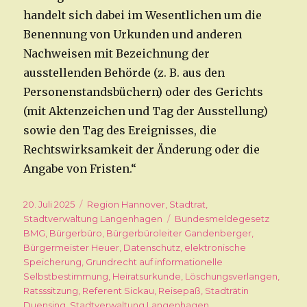
handelt sich dabei im Wesentlichen um die
Benennung von Urkunden und anderen
Nachweisen mit Bezeichnung der
ausstellenden Behörde (z. B. aus den
Personenstandsbüchern) oder des Gerichts
(mit Aktenzeichen und Tag der Ausstellung)
sowie den Tag des Ereignisses, die
Rechtswirksamkeit der Änderung oder die
Angabe von Fristen.“
Veröffentlicht
20. Juli 2025
Kategorien
Region Hannover
,
Stadtrat
,
am
Stadtverwaltung Langenhagen
Schlagwörter
Bundesmeldegesetz
BMG
,
Bürgerbüro
,
Bürgerbüroleiter Gandenberger
,
Bürgermeister Heuer
,
Datenschutz
,
elektronische
Speicherung
,
Grundrecht auf informationelle
Selbstbestimmung
,
Heiratsurkunde
,
Löschungsverlangen
,
Ratsssitzung
,
Referent Sickau
,
Reisepaß
,
Stadträtin
Duensing
,
Stadtverwaltung Langenhagen