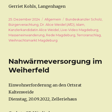
Gerriet Kohls, Langenhagen
Veröffentlicht
25. Dezember 2024
Kategorien
Allgemein
Schlagwörter
Bundeskanzler Scholz
,
am
Bürgerverachtung
,
Dr. Alice Weidel (AfD)
,
Islam
,
Kanzlerkandidatin Alice Weidel
,
Live-Video Magdeburg
,
Masseneinwanderung
,
Rede Magdeburg
,
Terroranschlag
,
Weihnachtsmarkt Magdeburg
Nahwärmeversorgung im
Weiherfeld
Einwohnerforderung an den Ortsrat
Kaltenweide
Dienstag, 20.09.2022, Zelleriehaus