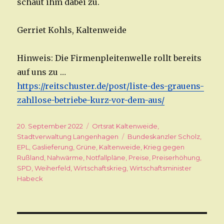
schaut ihm dabei zu.
Gerriet Kohls, Kaltenweide
Hinweis: Die Firmenpleitenwelle rollt bereits
auf uns zu …
https://reitschuster.de/post/liste-des-grauens-
zahllose-betriebe-kurz-vor-dem-aus/
Veröffentlicht
20. September 2022
Kategorien
Ortsrat Kaltenweide
,
am
Stadtverwaltung Langenhagen
Schlagwörter
Bundeskanzler Scholz
,
EPL
,
Gaslieferung
,
Grüne
,
Kaltenweide
,
Krieg gegen
Rußland
,
Nahwärme
,
Notfallpläne
,
Preise
,
Preiserhöhung
,
SPD
,
Weiherfeld
,
Wirtschaftskrieg
,
Wirtschaftsminister
Habeck