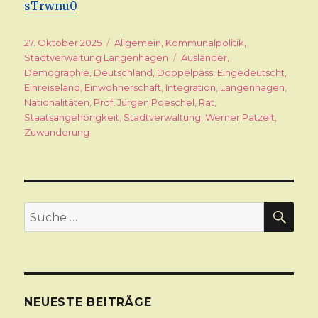
sTrwnu0
Veröffentlicht
27. Oktober 2025
Kategorien
Allgemein
,
Kommunalpolitik
,
am
Stadtverwaltung Langenhagen
Schlagwörter
Ausländer
,
Demographie
,
Deutschland
,
Doppelpass
,
Eingedeutscht
,
Einreiseland
,
Einwohnerschaft
,
Integration
,
Langenhagen
,
Nationalitäten
,
Prof. Jürgen Poeschel
,
Rat
,
Staatsangehörigkeit
,
Stadtverwaltung
,
Werner Patzelt
,
Zuwanderung
SU
Suche
nach:
NEUESTE BEITRÄGE