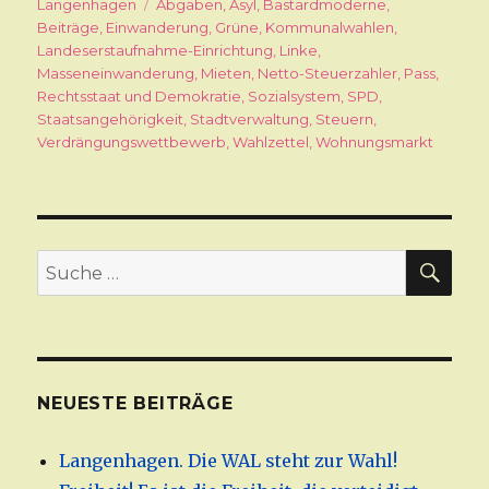
am
Langenhagen
Schlagwörter
Abgaben
,
Asyl
,
Bastardmoderne
,
Beiträge
,
Einwanderung
,
Grüne
,
Kommunalwahlen
,
Landeserstaufnahme-Einrichtung
,
Linke
,
Masseneinwanderung
,
Mieten
,
Netto-Steuerzahler
,
Pass
,
Rechtsstaat und Demokratie
,
Sozialsystem
,
SPD
,
Staatsangehörigkeit
,
Stadtverwaltung
,
Steuern
,
Verdrängungswettbewerb
,
Wahlzettel
,
Wohnungsmarkt
SU
Suche
nach:
NEUESTE BEITRÄGE
Langenhagen. Die WAL steht zur Wahl!