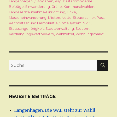
am
Langenhagen
Schlagwörter
Abgaben
,
Asyl
,
Bastardmoderne
,
Beiträge
,
Einwanderung
,
Grüne
,
Kommunalwahlen
,
Landeserstaufnahme-Einrichtung
,
Linke
,
Masseneinwanderung
,
Mieten
,
Netto-Steuerzahler
,
Pass
,
Rechtsstaat und Demokratie
,
Sozialsystem
,
SPD
,
Staatsangehörigkeit
,
Stadtverwaltung
,
Steuern
,
Verdrängungswettbewerb
,
Wahlzettel
,
Wohnungsmarkt
SU
Suche
nach:
NEUESTE BEITRÄGE
Langenhagen. Die WAL steht zur Wahl!