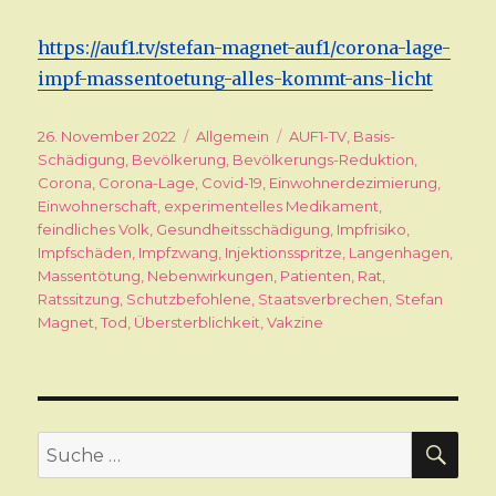
https://auf1.tv/stefan-magnet-auf1/corona-lage-
impf-massentoetung-alles-kommt-ans-licht
Veröffentlicht
26. November 2022
Kategorien
Allgemein
Schlagwörter
AUF1-TV
,
Basis-
am
Schädigung
,
Bevölkerung
,
Bevölkerungs-Reduktion
,
Corona
,
Corona-Lage
,
Covid-19
,
Einwohnerdezimierung
,
Einwohnerschaft
,
experimentelles Medikament
,
feindliches Volk
,
Gesundheitsschädigung
,
Impfrisiko
,
Impfschäden
,
Impfzwang
,
Injektionsspritze
,
Langenhagen
,
Massentötung
,
Nebenwirkungen
,
Patienten
,
Rat
,
Ratssitzung
,
Schutzbefohlene
,
Staatsverbrechen
,
Stefan
Magnet
,
Tod
,
Übersterblichkeit
,
Vakzine
SU
Suche
nach: