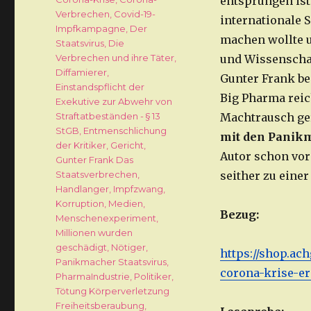
entsprungen ist
Verbrechen
,
Covid-19-
internationale S
Impfkampagne
,
Der
machen wollte u
Staatsvirus
,
Die
Verbrechen und ihre Täter
,
und Wissenschaf
Diffamierer
,
Gunter Frank be
Einstandspflicht der
Big Pharma reic
Exekutive zur Abwehr von
Straftatbeständen - § 13
Machtrausch ger
StGB
,
Entmenschlichung
mit den Panikm
der Kritiker
,
Gericht
,
Autor schon vor 
Gunter Frank Das
Staatsverbrechen
,
seither zu einer
Handlanger
,
Impfzwang
,
Korruption
,
Medien
,
Bezug:
Menschenexperiment
,
Millionen wurden
geschädigt
,
Nötiger
,
https://shop.ac
Panikmacher Staatsvirus
,
corona-krise-er
PharmaIndustrie
,
Politiker
,
Tötung Körperverletzung
Freiheitsberaubung
,