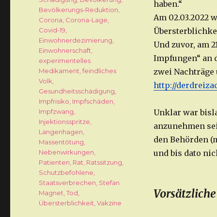
haben.“
Bevölkerungs-Reduktion
,
Am 02.03.2022 w
Corona
,
Corona-Lage
,
Covid-19
,
Übersterblichke
Einwohnerdezimierung
,
Und zuvor, am 2
Einwohnerschaft
,
Impfungen“ an d
experimentelles
Medikament
,
feindliches
zwei Nachträge 
Volk
,
http://derdreiz
Gesundheitsschädigung
,
Impfrisiko
,
Impfschäden
,
Impfzwang
,
Unklar war bis
Injektionsspritze
,
anzunehmen seie
Langenhagen
,
den Behörden (m
Massentötung
,
Nebenwirkungen
,
und bis dato ni
Patienten
,
Rat
,
Ratssitzung
,
Schutzbefohlene
,
Staatsverbrechen
,
Stefan
Vorsätzliche
Magnet
,
Tod
,
Übersterblichkeit
,
Vakzine