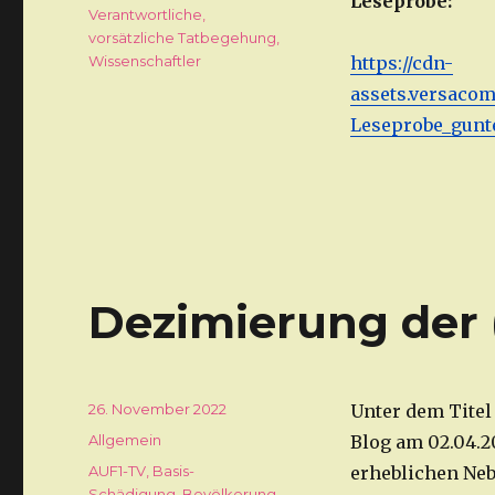
Leseprobe:
Verantwortliche
,
vorsätzliche Tatbegehung
,
Wissenschaftler
https://cdn-
assets.versaco
Leseprobe_gunte
Dezimierung der 
Veröffentlicht
26. November 2022
Unter dem Titel
am
Kategorien
Allgemein
Blog am 02.04.2
Schlagwörter
AUF1-TV
,
Basis-
erheblichen Ne
Schädigung
,
Bevölkerung
,