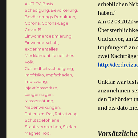
Schlagwörter
AUF1-TV
,
Basis-
erheblichen Ne
Schädigung
,
Bevölkerung
,
haben.“
Bevölkerungs-Reduktion
,
Am 02.03.2022 w
Corona
,
Corona-Lage
,
Covid-19
,
Übersterblichke
Einwohnerdezimierung
,
Und zuvor, am 2
Einwohnerschaft
,
Impfungen“ an d
experimentelles
Medikament
,
feindliches
zwei Nachträge 
Volk
,
http://derdreiz
Gesundheitsschädigung
,
Impfrisiko
,
Impfschäden
,
Impfzwang
,
Unklar war bis
Injektionsspritze
,
anzunehmen seie
Langenhagen
,
den Behörden (m
Massentötung
,
Nebenwirkungen
,
und bis dato ni
Patienten
,
Rat
,
Ratssitzung
,
Schutzbefohlene
,
Staatsverbrechen
,
Stefan
Vorsätzliche
Magnet
,
Tod
,