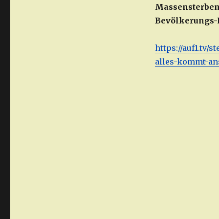
Massensterben,
Bevölkerungs-R
https://auf1.tv
alles-kommt-ans