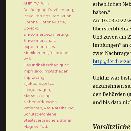
Schlagwörter
AUF1-TV
,
Basis-
erheblichen Ne
Schädigung
,
Bevölkerung
,
haben.“
Bevölkerungs-Reduktion
,
Am 02.03.2022 w
Corona
,
Corona-Lage
,
Covid-19
,
Übersterblichke
Einwohnerdezimierung
,
Und zuvor, am 2
Einwohnerschaft
,
Impfungen“ an d
experimentelles
Medikament
,
feindliches
zwei Nachträge 
Volk
,
http://derdreiz
Gesundheitsschädigung
,
Impfrisiko
,
Impfschäden
,
Impfzwang
,
Unklar war bis
Injektionsspritze
,
anzunehmen seie
Langenhagen
,
den Behörden (m
Massentötung
,
Nebenwirkungen
,
und bis dato ni
Patienten
,
Rat
,
Ratssitzung
,
Schutzbefohlene
,
Staatsverbrechen
,
Stefan
Vorsätzliche
Magnet
,
Tod
,