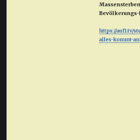
Massensterben,
Bevölkerungs-R
https://auf1.tv
alles-kommt-ans