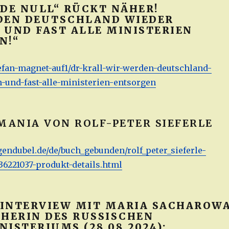
NDE NULL“ RÜCKT NÄHER!
DEN DEUTSCHLAND WIEDER
 UND FAST ALLE MINISTERIEN
N!“
stefan-magnet-auf1/dr-krall-wir-werden-deutschland-
-und-fast-alle-ministerien-entsorgen
MANIA VON ROLF-PETER SIEFERLE
endubel.de/de/buch_gebunden/rolf_peter_sieferle-
36221037-produkt-details.html
INTERVIEW MIT MARIA SACHAROWA
CHERIN DES RUSSISCHEN
ISTERIUMS (28.08.2024):