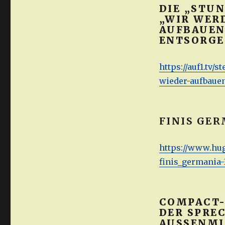
DIE „STU
„WIR WER
AUFBAUEN
ENTSORGE
https://auf1.tv/
wieder-aufbauen
FINIS GER
https://www.hug
finis_germania-
COMPACT-
DER SPRE
AUSSENMIN