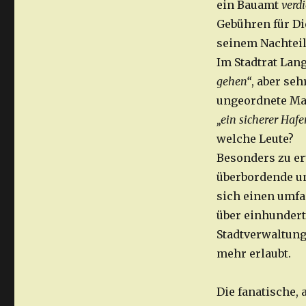
ein Bauamt
verd
Gebühren für Di
seinem Nachtei
Im Stadtrat La
gehen“
, aber se
ungeordnete Ma
„ein sicherer Haf
welche Leute?
Besonders zu er
überbordende un
sich einen umfa
über einhundert
Stadtverwaltung
mehr erlaubt.
Die fanatische,