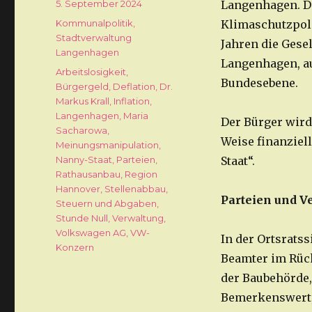
Veröffentlicht
5. September 2024
Langenhagen. D
am
Kategorien
Kommunalpolitik
,
Klimaschutzpoli
Stadtverwaltung
Jahren die Gesel
Langenhagen
Langenhagen, au
Schlagwörter
Arbeitslosigkeit
,
Bundesebene.
Bürgergeld
,
Deflation
,
Dr.
Markus Krall
,
Inflation
,
Langenhagen
,
Maria
Der Bürger wird
Sacharowa
,
Weise finanziel
Meinungsmanipulation
,
Nanny-Staat
,
Parteien
,
Staat“.
Rathausanbau
,
Region
Hannover
,
Stellenabbau
,
Parteien und V
Steuern und Abgaben
,
Stunde Null
,
Verwaltung
,
Volkswagen AG
,
VW-
In der Ortsrats
Konzern
Beamter im Rück
der Baubehörde,
Bemerkenswert,