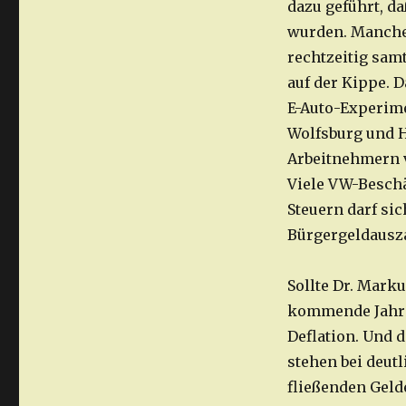
dazu geführt, d
wurden. Manche
rechtzeitig sam
auf der Kippe. 
E-Auto-Experime
Wolfsburg und 
Arbeitnehmern v
Viele VW-Beschä
Steuern darf si
Bürgergeldausza
Sollte Dr. Marku
kommende Jahr 2
Deflation. Und 
stehen bei deutl
fließenden Gelde