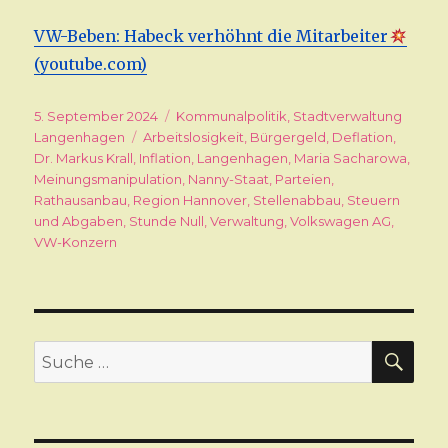
VW-Beben: Habeck verhöhnt die Mitarbeiter
(youtube.com)
Veröffentlicht
5. September 2024
Kategorien
Kommunalpolitik
,
Stadtverwaltung
am
Langenhagen
Schlagwörter
Arbeitslosigkeit
,
Bürgergeld
,
Deflation
,
Dr. Markus Krall
,
Inflation
,
Langenhagen
,
Maria Sacharowa
,
Meinungsmanipulation
,
Nanny-Staat
,
Parteien
,
Rathausanbau
,
Region Hannover
,
Stellenabbau
,
Steuern
und Abgaben
,
Stunde Null
,
Verwaltung
,
Volkswagen AG
,
VW-Konzern
SU
Suche
nach: