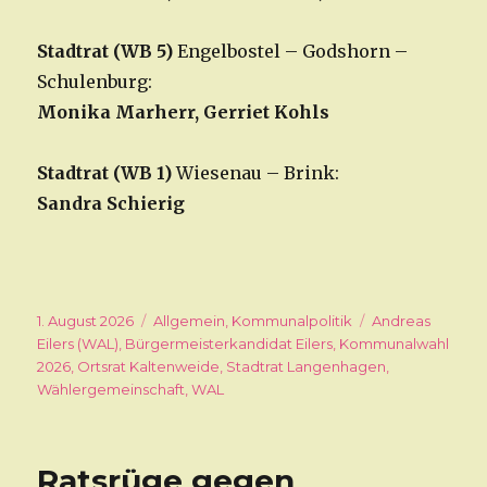
Stadtrat (WB 5)
Engelbostel – Godshorn –
Schulenburg:
Monika Marherr, Gerriet Kohls
Stadtrat (WB 1)
Wiesenau – Brink:
Sandra Schierig
Veröffentlicht
1. August 2026
Kategorien
Allgemein
,
Kommunalpolitik
Schlagwörter
Andreas
am
Eilers (WAL)
,
Bürgermeisterkandidat Eilers
,
Kommunalwahl
2026
,
Ortsrat Kaltenweide
,
Stadtrat Langenhagen
,
Wählergemeinschaft
,
WAL
Ratsrüge gegen