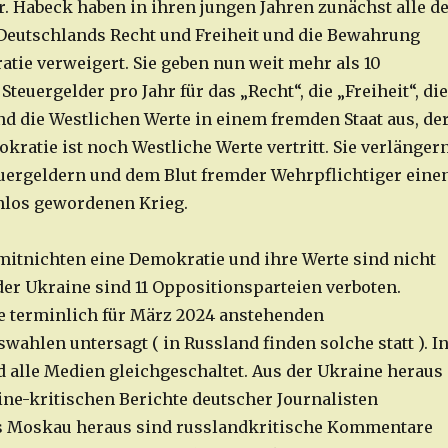
r. Habeck haben in ihren jungen Jahren zunächst alle d
Deutschlands Recht und Freiheit und die Bewahrung
tie verweigert. Sie geben nun weit mehr als 10
Steuergelder pro Jahr für das „Recht“, die „Freiheit“, die
d die Westlichen Werte in einem fremden Staat aus, de
kratie ist noch Westliche Werte vertritt. Sie verlänger
uergeldern und dem Blut fremder Wehrpflichtiger eine
nlos gewordenen Krieg.
 mitnichten eine Demokratie und ihre Werte sind nicht
der Ukraine sind 11 Oppositionsparteien verboten.
ie terminlich für März 2024 anstehenden
wahlen untersagt ( in Russland finden solche statt ). I
d alle Medien gleichgeschaltet. Aus der Ukraine heraus
ine-kritischen Berichte deutscher Journalisten
us Moskau heraus sind russlandkritische Kommentare