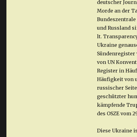
deutscher Journa
Morde an der Ta
Bundeszentrale 
und Russland si
lt. Transparency
Ukraine genauso
Sündenregister 
von UN Konvent
Register in Häuf
Häufigkeit von 
russischer Seit
geschützter hum
kämpfende Trupp
des OSZE vom 29.
Diese Ukraine i