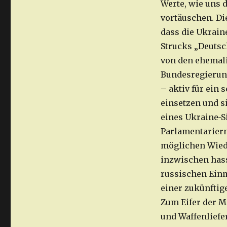
Werte, wie uns 
vortäuschen. Die
dass die Ukraine
Strucks „Deutsc
von den ehemal
Bundesregierung
– aktiv für ein
einsetzen und s
eines Ukraine-S
Parlamentariern
möglichen Wiede
inzwischen hass
russischen Einm
einer zukünftig
Zum Eifer der M
und Waffenliefe