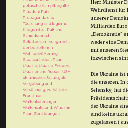
Herr Minister D
politische Kampfbegriffe
,
Wehrdienst für 
Präsident Putin
,
Propaganda und
unserer Demokra
Täuschung sind legitime
Milliarden Euro 
Kriegsmittel
,
Rußland
,
„Demokratie“ un
Schiedsspruch
,
Selbstbestimmungsrecht
weder eine Demo
der betroffenen
mit unseren Ste
Wohnbevölkerung
,
inzwischen sin
Staatspräsident Putin
,
Ukraine
,
Ukraine-Frieden
,
Ukrainer und Russen
,
USA -
Die Ukraine ist
ukrainisches Staatsgold
,
die unseren. In 
Vergebung und
Versöhnung
,
verhärtete
Selenskyj hat d
Frontlinien
,
Präsidentschafts
Waffenlieferungen
,
der Ukraine sin
Waffenstillstand
,
Wladimir
Putin
,
Zerstörungen
sind keine ukra
zugelassen ( a