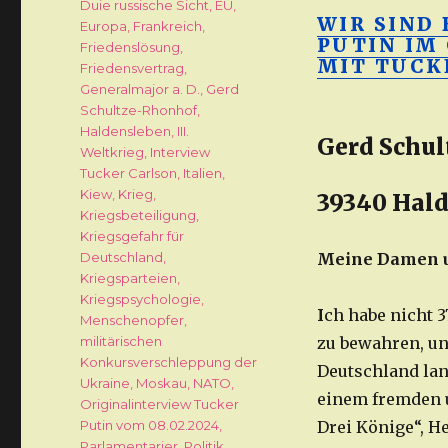
Duie russische Sicht
,
EU
,
WIR SIND
Europa
,
Frankreich
,
PUTIN IM
Friedenslösung
,
MIT TUCK
Friedensvertrag
,
Generalmajor a. D.
,
Gerd
Schultze-Rhonhof
,
Haldensleben
,
III.
Gerd Schul
Weltkrieg
,
Interview
Tucker Carlson
,
Italien
,
Kiew
,
Krieg
,
39340 Hald
Kriegsbeteiligung
,
Kriegsgefahr für
Deutschland
,
Meine Damen u
Kriegsparteien
,
Kriegspsychologie
,
I
ch habe nicht 3
Menschenopfer
,
militärischen
zu bewahren, un
Konkursverschleppung der
Deutschland lan
Ukraine
,
Moskau
,
NATO
,
einem fremden u
Originalinterview Tucker
Putin vom 08.02.2024
,
Drei Könige“, H
Parlamentarier
,
Politik
,