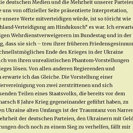
die deutschen Medien und die Mehrheit unserer Parteie
 uns von offizieller Seite präsentierte Interpretation,
 unsere Werte mitverteidigen würde, ist so töricht wie
hland-Verteidigung am Hindukusch“ es war. Ich erwart
igen Wehrdienstverweigerern im Bundestag und in der
, dass sie sich – treu ihrer früheren Friedensgesinnu
 schnellstmögliches Ende des Krieges in der Ukraine
ich von ihren unrealistischen Phantom-Vorstellungen
ieges lösen. Von allen anderen Regierenden und
 erwarte ich das Gleiche. Die Vorstellung einer
rvereinigung von zwei zerstrittenen und sich
enden Teilen eines Staatsvolks, die bereits vor dem
arsch 8 Jahre Krieg gegeneinander geführt haben, zu
en Ukraine alten Umfangs ist der Traumtanz von Narren
ehrheit der deutschen Parteien, den Ukrainern mit Gel
rungen doch noch zu einem Sieg zu verhelfen, fällt mir