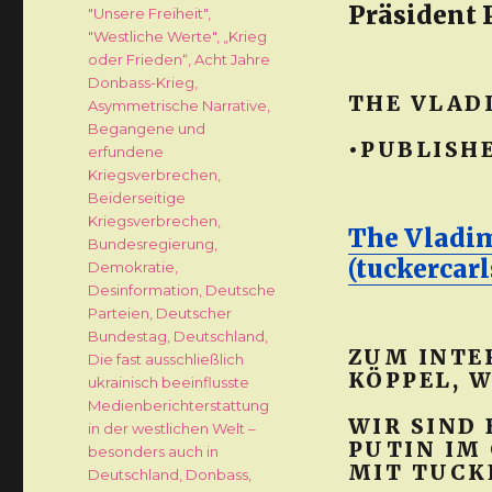
Präsident 
Schlagwörter
"Unsere Freiheit"
,
"Westliche Werte"
,
„Krieg
oder Frieden“
,
Acht Jahre
Donbass-Krieg
,
THE VLAD
Asymmetrische Narrative
,
Begangene und
•PUBLISHE
erfundene
Kriegsverbrechen
,
Beiderseitige
Kriegsverbrechen
,
The Vladim
Bundesregierung
,
(tuckercar
Demokratie
,
Desinformation
,
Deutsche
Parteien
,
Deutscher
Bundestag
,
Deutschland
,
ZUM INTE
Die fast ausschließlich
KÖPPEL, 
ukrainisch beeinflusste
Medienberichterstattung
WIR SIND
in der westlichen Welt –
PUTIN IM
besonders auch in
MIT TUCK
Deutschland
,
Donbass
,